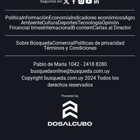
Seguinos en:
Política
Información
Economía
Indicadores económicos
Agro
Ambiente
Cultura
Deportes
Tecnología
Opinión
Financial times
Internacional
B-content
Cartas al Director
Sobre Búsqueda
Comercial
Políticas de privacidad
Términos y Condiciones
Pablo de María 1042 - 2418 8280
busquedaonline@busqueda.com.uy
Copyright busqueda.com.uy 2024 Todos los
derechos reservados