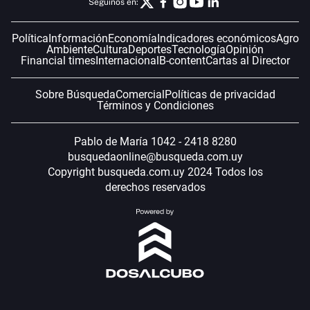
Seguinos en:
Política
Información
Economía
Indicadores económicos
Agro
Ambiente
Cultura
Deportes
Tecnología
Opinión
Financial times
Internacional
B-content
Cartas al Director
Sobre Búsqueda
Comercial
Políticas de privacidad
Términos y Condiciones
Pablo de María 1042 - 2418 8280
busquedaonline@busqueda.com.uy
Copyright busqueda.com.uy 2024 Todos los
derechos reservados