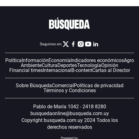
Seguinos en:
Política
Información
Economía
Indicadores económicos
Agro
Ambiente
Cultura
Deportes
Tecnología
Opinión
Financial times
Internacional
B-content
Cartas al Director
Sobre Búsqueda
Comercial
Políticas de privacidad
Términos y Condiciones
Pablo de María 1042 - 2418 8280
busquedaonline@busqueda.com.uy
Copyright busqueda.com.uy 2024 Todos los
derechos reservados