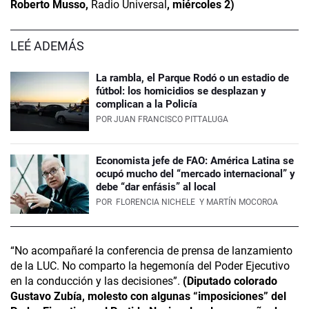
Roberto Musso,
Radio Universal
, miércoles 2)
LEÉ ADEMÁS
La rambla, el Parque Rodó o un estadio de
fútbol: los homicidios se desplazan y
complican a la Policía
POR
JUAN FRANCISCO PITTALUGA
Economista jefe de FAO: América Latina se
ocupó mucho del “mercado internacional” y
debe “dar enfásis” al local
POR
FLORENCIA NICHELE
Y MARTÍN MOCOROA
“No acompañaré la conferencia de prensa de lanzamiento
de la LUC. No comparto la hegemonía del Poder Ejecutivo
en la conducción y las decisiones”.
(Diputado colorado
Gustavo Zubía, molesto con algunas “imposiciones” del