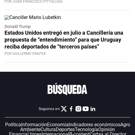
POR JUAN FRANCISCO PITTALUGA
Donald Trump
Estados Unidos entregó en julio a Cancillería una
propuesta de “entendimiento” para que Uruguay
reciba deportados de “terceros países”
POR GUILLERMO DRAPER
Seguinos en:
Política
Información
Economía
Indicadores económicos
Agro
Ambiente
Cultura
Deportes
Tecnología
Opinión
Financial times
Internacional
B-content
Cartas al Director