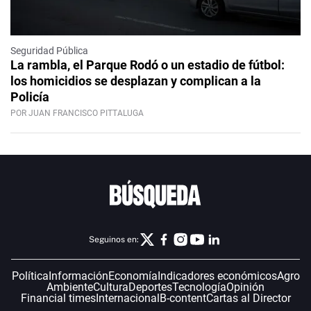
Seguridad Pública
La rambla, el Parque Rodó o un estadio de fútbol:
los homicidios se desplazan y complican a la
Policía
POR JUAN FRANCISCO PITTALUGA
Seguinos en:
Política
Información
Economía
Indicadores económicos
Agro
Ambiente
Cultura
Deportes
Tecnología
Opinión
Financial times
Internacional
B-content
Cartas al Director