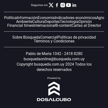
Seguinos en:
Política
Información
Economía
Indicadores económicos
Agro
Ambiente
Cultura
Deportes
Tecnología
Opinión
Financial times
Internacional
B-content
Cartas al Director
Sobre Búsqueda
Comercial
Políticas de privacidad
Términos y Condiciones
Pablo de María 1042 - 2418 8280
busquedaonline@busqueda.com.uy
Copyright busqueda.com.uy 2024 Todos los
derechos reservados