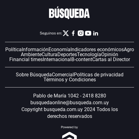
Seguinos en:
Política
Información
Economía
Indicadores económicos
Agro
Ambiente
Cultura
Deportes
Tecnología
Opinión
Financial times
Internacional
B-content
Cartas al Director
Sobre Búsqueda
Comercial
Políticas de privacidad
Términos y Condiciones
Pablo de María 1042 - 2418 8280
busquedaonline@busqueda.com.uy
Copyright busqueda.com.uy 2024 Todos los
derechos reservados