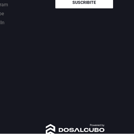
SUSCRIBITE
gram
be
dIn