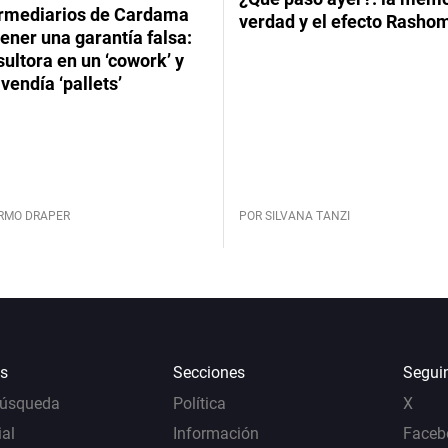
ermediarios de Cardama
verdad y el efecto Rasho
ener una garantía falsa:
ultora en un ‘cowork’ y
vendía ‘pallets’
ERMO DRAPER
POR SILVANA TANZI
s
Secciones
Segui
Búsqueda
Política
X
al
Información
Faceb