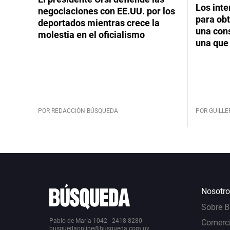
Los int
negociaciones con EE.UU. por los
para obt
deportados mientras crece la
una cons
molestia en el oficialismo
una que 
POR REDACCIÓN BÚSQUEDA
POR GUILL
Nosotro
Sobre 
Pablo de María 1042 - 2418 8280
Comerci
busquedaonline@busqueda.com.uy