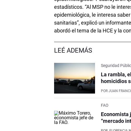
estadísticos. “Al MSP no le inter
epidemiológica, le interesa saber
sanitarias”, explicó un informant
abordó el tema de la HCE y la conf
LEÉ ADEMÁS
Seguridad Públi
La rambla, e
homicidios s
POR
JUAN FRANCI
FAO
Economista j
“mercado int
POR
FLORENCIA 