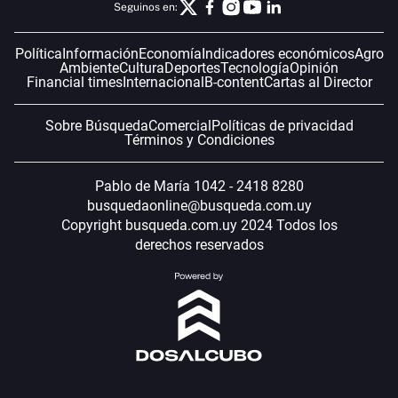
Seguinos en:
Política
Información
Economía
Indicadores económicos
Agro
Ambiente
Cultura
Deportes
Tecnología
Opinión
Financial times
Internacional
B-content
Cartas al Director
Sobre Búsqueda
Comercial
Políticas de privacidad
Términos y Condiciones
Pablo de María 1042 - 2418 8280
busquedaonline@busqueda.com.uy
Copyright busqueda.com.uy 2024 Todos los
derechos reservados