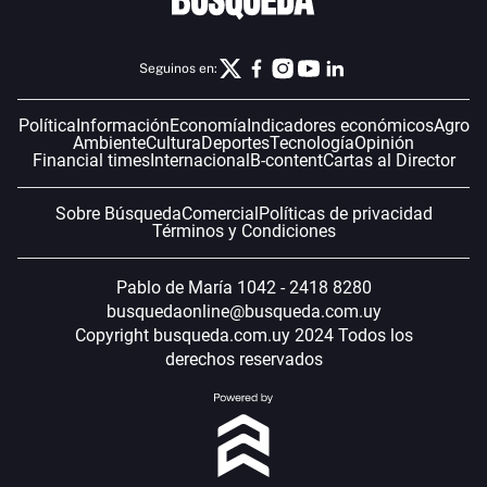
Seguinos en:
Política
Información
Economía
Indicadores económicos
Agro
Ambiente
Cultura
Deportes
Tecnología
Opinión
Financial times
Internacional
B-content
Cartas al Director
Sobre Búsqueda
Comercial
Políticas de privacidad
Términos y Condiciones
Pablo de María 1042 - 2418 8280
busquedaonline@busqueda.com.uy
Copyright busqueda.com.uy 2024 Todos los
derechos reservados