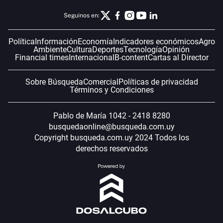
Seguinos en:
Política
Información
Economía
Indicadores económicos
Agro
Ambiente
Cultura
Deportes
Tecnología
Opinión
Financial times
Internacional
B-content
Cartas al Director
Sobre Búsqueda
Comercial
Políticas de privacidad
Términos y Condiciones
Pablo de María 1042 - 2418 8280
busquedaonline@busqueda.com.uy
Copyright busqueda.com.uy 2024 Todos los
derechos reservados