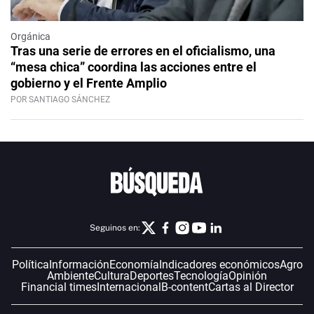
Orgánica
Tras una serie de errores en el oficialismo, una
“mesa chica” coordina las acciones entre el
gobierno y el Frente Amplio
POR SANTIAGO SÁNCHEZ
Seguinos en:
Política
Información
Economía
Indicadores económicos
Agro
Ambiente
Cultura
Deportes
Tecnología
Opinión
Financial times
Internacional
B-content
Cartas al Director