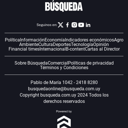
Seguinos en:
Política
Información
Economía
Indicadores económicos
Agro
Ambiente
Cultura
Deportes
Tecnología
Opinión
Financial times
Internacional
B-content
Cartas al Director
Sobre Búsqueda
Comercial
Políticas de privacidad
Términos y Condiciones
Pablo de María 1042 - 2418 8280
busquedaonline@busqueda.com.uy
Copyright busqueda.com.uy 2024 Todos los
derechos reservados