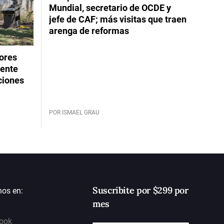
Mundial, secretario de OCDE y
jefe de CAF; más visitas que traen
arenga de reformas
dores
rente
ciones
POR ISMAEL GRAU
Suscribite por $299 por
nos en:
mes
ook