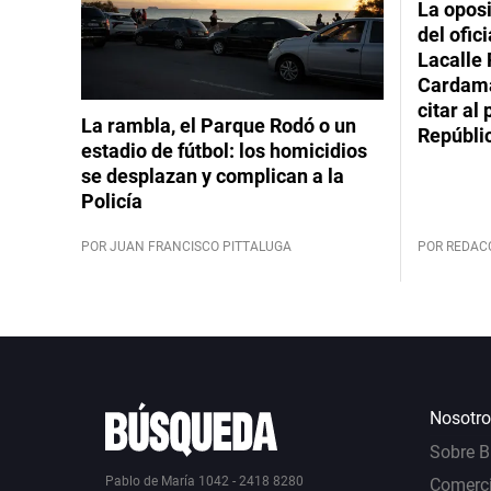
La oposi
del ofic
Lacalle 
Cardama
citar al
La rambla, el Parque Rodó o un
Repúbli
estadio de fútbol: los homicidios
se desplazan y complican a la
Policía
POR JUAN FRANCISCO PITTALUGA
POR REDAC
Nosotro
Sobre 
Pablo de María 1042 - 2418 8280
Comerci