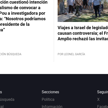
ción cuestionó intención
ialismo de convocar a
Pou a investigadora por
: “Nosotros podríamos
 presidente de la
Viajes a Israel de legisla
ca”
causan controversia; el F
Amplio rechazó las invita
CIÓN BÚSQUEDA
POR LEONEL GARCÍA
s
Secciones
Segui
Búsqueda
Política
X
al
Información
Faceb