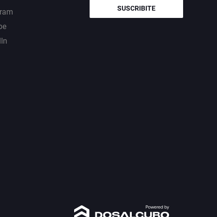
SUSCRIBITE
gram
be
dIn