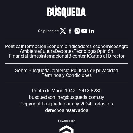
Seguinos en:
Política
Información
Economía
Indicadores económicos
Agro
Ambiente
Cultura
Deportes
Tecnología
Opinión
Financial times
Internacional
B-content
Cartas al Director
Sobre Búsqueda
Comercial
Políticas de privacidad
Términos y Condiciones
Pablo de María 1042 - 2418 8280
busquedaonline@busqueda.com.uy
Copyright busqueda.com.uy 2024 Todos los
derechos reservados