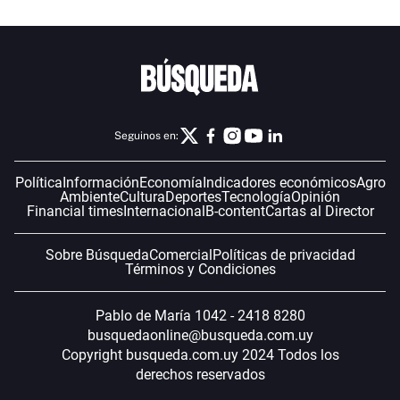
Seguinos en:
Política
Información
Economía
Indicadores económicos
Agro
Ambiente
Cultura
Deportes
Tecnología
Opinión
Financial times
Internacional
B-content
Cartas al Director
Sobre Búsqueda
Comercial
Políticas de privacidad
Términos y Condiciones
Pablo de María 1042 - 2418 8280
busquedaonline@busqueda.com.uy
Copyright busqueda.com.uy 2024 Todos los
derechos reservados