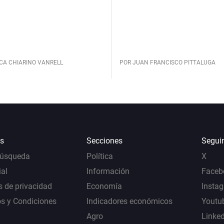
CA CHIARINO VANRELL
POR JUAN FRANCISCO PITTALUGA
s
Secciones
Segui
Búsqueda
Política
X
al
Información
Faceb
s de privacidad
Economía
Insta
s y Condiciones
Indicadores económicos
Youtu
Agro
Linke