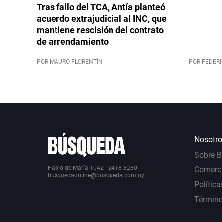
Tras fallo del TCA, Antía planteó
acuerdo extrajudicial al INC, que
mantiene rescisión del contrato
de arrendamiento
POR MAURO FLORENTÍN
POR FEDERI
Nosotro
Sobre 
Pablo de María 1042 - 2418 8280
Comerci
busquedaonline@busqueda.com.uy
Política
Término