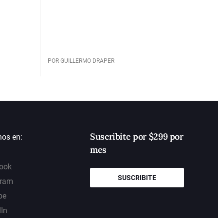
POR GUILLERMO DRAPER
Suscribite por $299 por
nos en:
mes
ook
SUSCRIBITE
gram
be
dIn