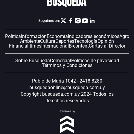
Seguinos en:
Política
Información
Economía
Indicadores económicos
Agro
Ambiente
Cultura
Deportes
Tecnología
Opinión
Financial times
Internacional
B-content
Cartas al Director
Sobre Búsqueda
Comercial
Políticas de privacidad
Términos y Condiciones
Pablo de María 1042 - 2418 8280
busquedaonline@busqueda.com.uy
Copyright busqueda.com.uy 2024 Todos los
derechos reservados