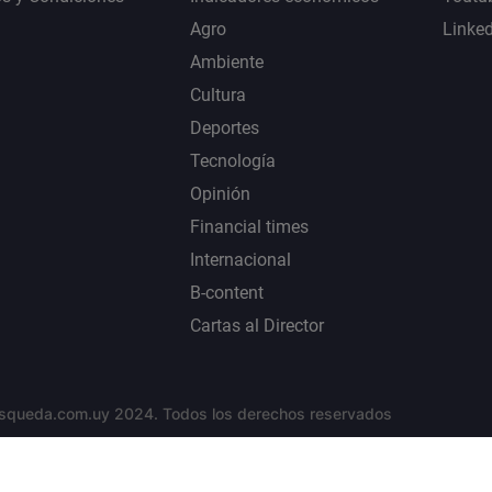
Agro
Linke
Ambiente
Cultura
Deportes
Tecnología
Opinión
Financial times
Internacional
B-content
Cartas al Director
squeda.com.uy 2024. Todos los derechos reservados