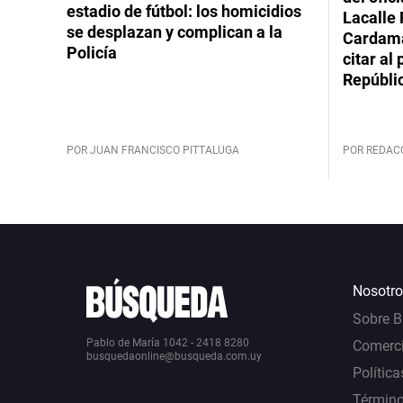
estadio de fútbol: los homicidios
Lacalle 
se desplazan y complican a la
Cardama
Policía
citar al
Repúbli
POR JUAN FRANCISCO PITTALUGA
POR REDAC
Nosotro
Sobre 
Pablo de María 1042 - 2418 8280
Comerci
busquedaonline@busqueda.com.uy
Política
Término