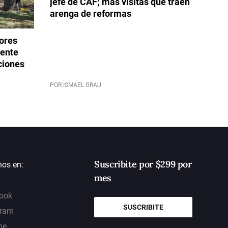
jefe de CAF; más visitas que traen
arenga de reformas
dores
rente
ciones
POR ISMAEL GRAU
Suscribite por $299 por
nos en:
mes
ook
SUSCRIBITE
gram
be