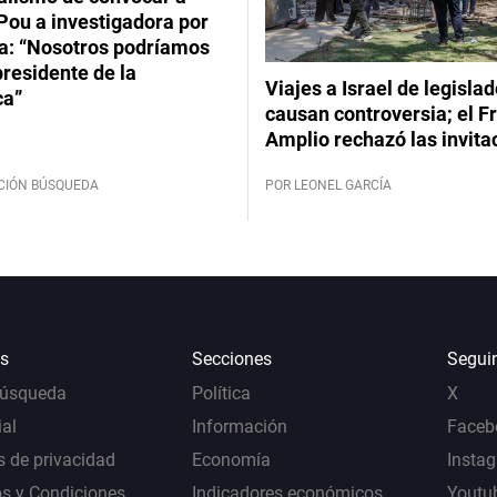
Pou a investigadora por
: “Nosotros podríamos
 presidente de la
Viajes a Israel de legisla
ca”
causan controversia; el F
Amplio rechazó las invita
CIÓN BÚSQUEDA
POR LEONEL GARCÍA
s
Secciones
Segui
Búsqueda
Política
X
al
Información
Faceb
s de privacidad
Economía
Insta
s y Condiciones
Indicadores económicos
Youtu