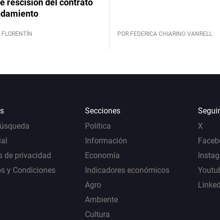
 rescisión del contrato
ndamiento
 FLORENTÍN
POR FEDERICA CHIARINO VANRELL
s
Secciones
Segui
Búsqueda
Política
X
al
Información
Faceb
s de privacidad
Economía
Insta
s y Condiciones
Indicadores económicos
Youtu
Agro
Linke
Ambiente
Cultura