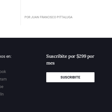
POR JUAN FRANCISCO PITTALUGA
Suscribite por $299 por
nos en:
mes
ook
SUSCRIBITE
gram
be
dIn