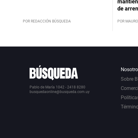
mantiene
de arre
POR REDACCIÓN BÚSQUEDA
POR MAURO
Nosotro
Sobre 
Pablo de María 1042 - 2418 8280
Comerci
busquedaonline@busqueda.com.uy
Política
Término