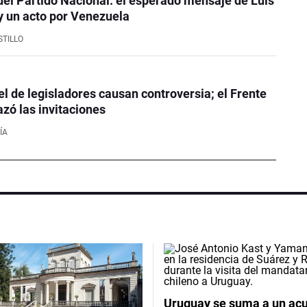
del Partido Nacional: el esperado mensaje de Luis
y un acto por Venezuela
STILLO
ael de legisladores causan controversia; el Frente
zó las invitaciones
ÍA
Uruguay se suma a un ac