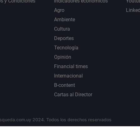
s y Condiciones
Indicadores económicos
Youtu
Agro
Linke
Ambiente
Cultura
Deportes
Tecnología
Opinión
Financial times
Internacional
B-content
Cartas al Director
squeda.com.uy 2024. Todos los derechos reservados