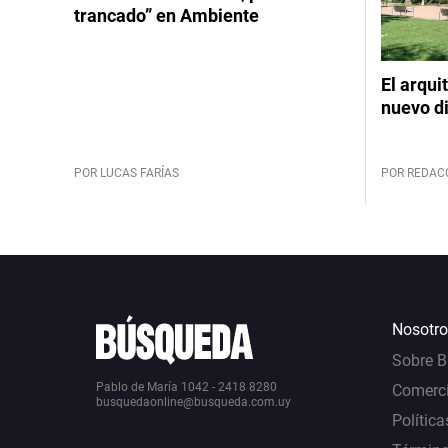
trancado” en Ambiente
El arqui
nuevo d
POR LUCAS FARÍAS
POR REDAC
Nosotro
Sobre 
Pablo de María 1042 - 2418 8280
Comerci
busquedaonline@busqueda.com.uy
Política