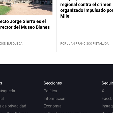
regional contra el crimen
organizado impulsado por
Milei
tecto Jorge Sierra es el
irector del Museo Blanes
CIÓN BÚSQUEDA
POR JUAN FRANCISCO PITTALUGA
s
Secciones
Segui
Búsqueda
Política
X
al
Información
Faceb
s de privacidad
Economía
Insta