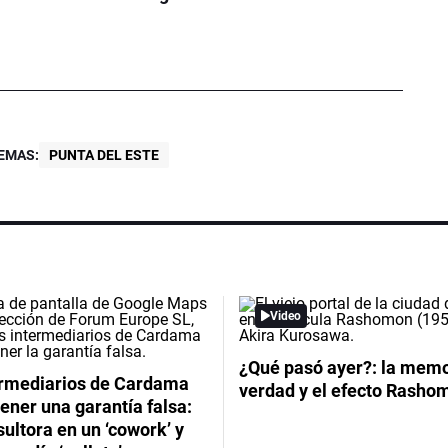
EMAS:
PUNTA DEL ESTE
Video
¿Qué pasó ayer?: la memor
ermediarios de Cardama
verdad y el efecto Rasho
ener una garantía falsa:
ultora en un ‘cowork’ y