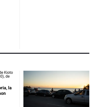
ia, la
mon