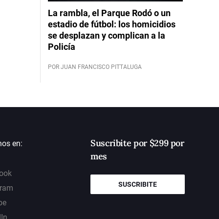
La rambla, el Parque Rodó o un
estadio de fútbol: los homicidios
se desplazan y complican a la
Policía
POR JUAN FRANCISCO PITTALUGA
Suscribite por $299 por
nos en:
mes
ook
SUSCRIBITE
gram
be
dIn