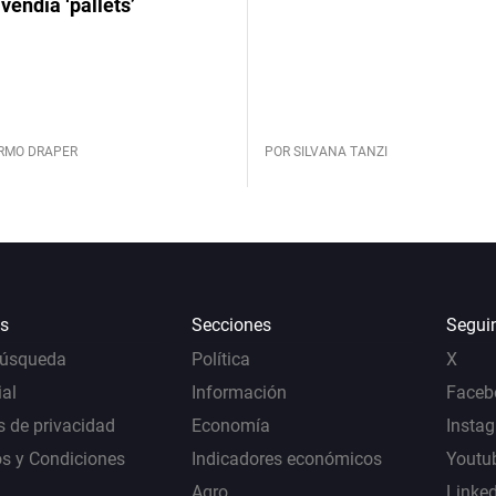
vendía ‘pallets’
ERMO DRAPER
POR SILVANA TANZI
s
Secciones
Segui
Búsqueda
Política
X
al
Información
Faceb
s de privacidad
Economía
Insta
s y Condiciones
Indicadores económicos
Youtu
Agro
Linke