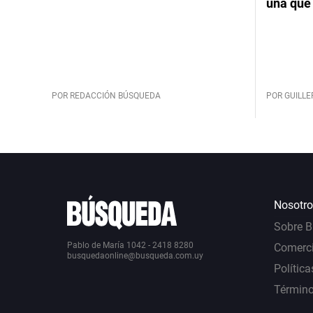
una que 
POR REDACCIÓN BÚSQUEDA
POR GUILL
Nosotro
Sobre 
Pablo de María 1042 - 2418 8280
Comerci
busquedaonline@busqueda.com.uy
Política
Término