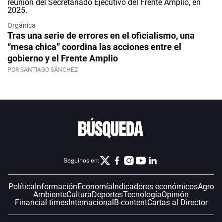
Orgánica
Tras una serie de errores en el oficialismo, una
“mesa chica” coordina las acciones entre el
gobierno y el Frente Amplio
POR SANTIAGO SÁNCHEZ
Seguinos en:
Política
Información
Economía
Indicadores económicos
Agro
Ambiente
Cultura
Deportes
Tecnología
Opinión
Financial times
Internacional
B-content
Cartas al Director