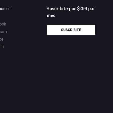
Suscribite por $299 por
nos en:
mes
ook
SUSCRIBITE
gram
be
dIn