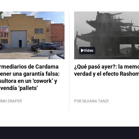
Video
ermediarios de Cardama
¿Qué pasó ayer?: la memor
ener una garantía falsa:
verdad y el efecto Rasho
ultora en un ‘cowork’ y
vendía ‘pallets’
ERMO DRAPER
POR SILVANA TANZI