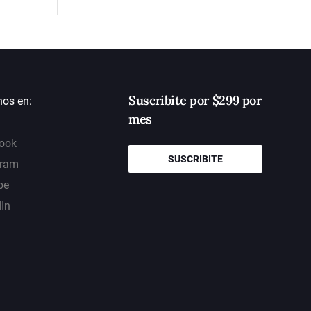
Suscribite por $299 por
nos en:
mes
ook
SUSCRIBITE
gram
be
dIn