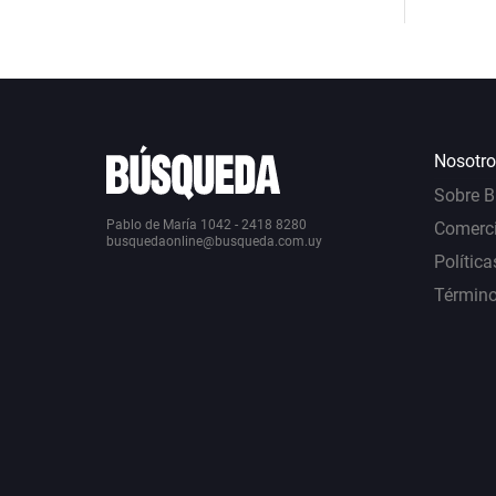
Nosotro
Sobre 
Pablo de María 1042 - 2418 8280
Comerci
busquedaonline@busqueda.com.uy
Política
Término