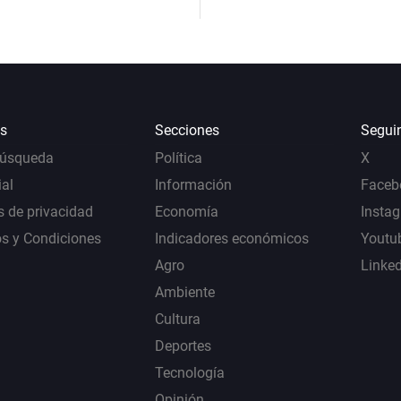
s
Secciones
Segui
Búsqueda
Política
X
al
Información
Faceb
s de privacidad
Economía
Insta
s y Condiciones
Indicadores económicos
Youtu
Agro
Linke
Ambiente
Cultura
Deportes
Tecnología
Opinión