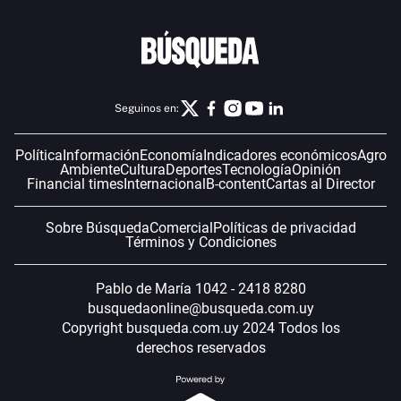
Seguinos en:
Política
Información
Economía
Indicadores económicos
Agro
Ambiente
Cultura
Deportes
Tecnología
Opinión
Financial times
Internacional
B-content
Cartas al Director
Sobre Búsqueda
Comercial
Políticas de privacidad
Términos y Condiciones
Pablo de María 1042 - 2418 8280
busquedaonline@busqueda.com.uy
Copyright busqueda.com.uy 2024 Todos los
derechos reservados