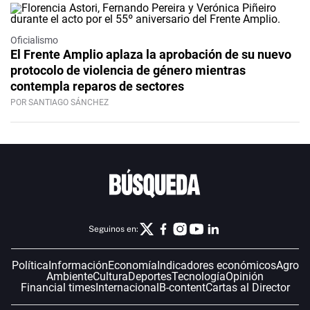
Oficialismo
El Frente Amplio aplaza la aprobación de su nuevo
protocolo de violencia de género mientras
contempla reparos de sectores
POR SANTIAGO SÁNCHEZ
Seguinos en:
Política
Información
Economía
Indicadores económicos
Agro
Ambiente
Cultura
Deportes
Tecnología
Opinión
Financial times
Internacional
B-content
Cartas al Director