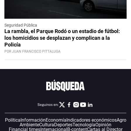
Seguridad Pública
La rambla, el Parque Rodó o un estadio de fútbol:
los homicidios se desplazan y complican a la
Policía
POR JUAN FRANCISCO PITTALUGA
Seguinos en:
Política
Información
Economía
Indicadores económicos
Agro
Ambiente
Cultura
Deportes
Tecnología
Opinión
Financial times
Internacional
B-content
Cartas al Director