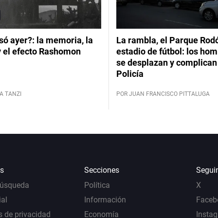
ó ayer?: la memoria, la
La rambla, el Parque Rod
y el efecto Rashomon
estadio de fútbol: los hom
se desplazan y complican 
Policía
A TANZI
POR JUAN FRANCISCO PITTALUGA
s
Secciones
Segui
Búsqueda
Política
X
al
Información
Faceb
s de privacidad
Economía
Insta