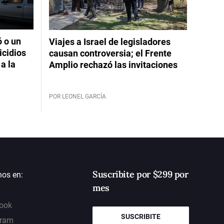
ó o un
Viajes a Israel de legisladores
icidios
causan controversia; el Frente
a la
Amplio rechazó las invitaciones
POR LEONEL GARCÍA
Suscribite por $299 por
nos en:
mes
ook
SUSCRIBITE
gram