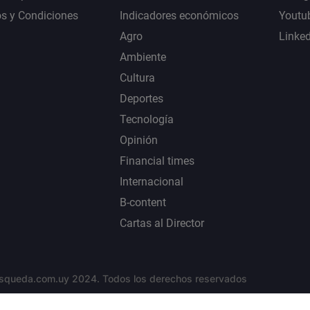
s y Condiciones
Indicadores económicos
Youtu
Agro
Linke
Ambiente
Cultura
Deportes
Tecnología
Opinión
Financial times
Internacional
B-content
Cartas al Director
squeda.com.uy 2024. Todos los derechos reservados