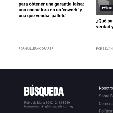
para obtener una garantía falsa:
Video
una consultora en un ‘cowork’ y
una que vendía ‘pallets’
¿Qué pas
verdad 
POR GUILLERMO DRAPER
POR SILVAN
Nosotro
Sobre 
Pablo de María 1042 - 2418 8280
Comerci
busquedaonline@busqueda.com.uy
Política