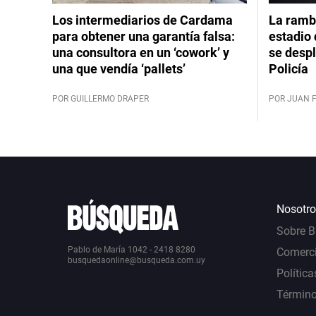
Los intermediarios de Cardama
La rambl
para obtener una garantía falsa:
estadio 
una consultora en un ‘cowork’ y
se despl
una que vendía ‘pallets’
Policía
POR GUILLERMO DRAPER
POR JUAN 
Nosotro
Sobre 
Pablo de María 1042 - 2418 8280
Comerci
busquedaonline@busqueda.com.uy
Política
Término