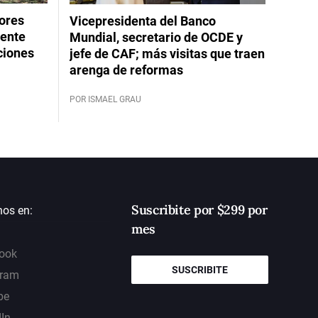
dores
Vicepresidenta del Banco
rente
Mundial, secretario de OCDE y
ciones
jefe de CAF; más visitas que traen
arenga de reformas
POR ISMAEL GRAU
Suscribite por $299 por
nos en:
mes
ook
SUSCRIBITE
gram
be
dIn