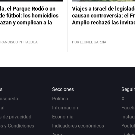
a, el Parque Rodó o un
Viajes a Israel de legisla
de fútbol: los homicidios
causan controversia; el F
azan y complican a la
Amplio rechazó las invita
FRANCISCO PITTALUGA
POR LEONEL GARCÍA
s
Secciones
Segui
Búsqueda
Política
X
al
Información
Faceb
s de privacidad
Economía
Insta
s y Condiciones
Indicadores económicos
Youtu
Agro
Linke