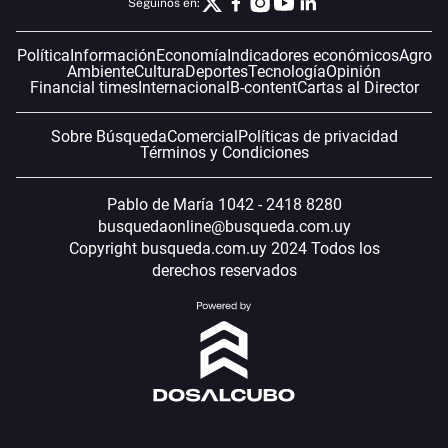
Seguinos en:
Política
Información
Economía
Indicadores económicos
Agro
Ambiente
Cultura
Deportes
Tecnología
Opinión
Financial times
Internacional
B-content
Cartas al Director
Sobre Búsqueda
Comercial
Políticas de privacidad
Términos y Condiciones
Pablo de María 1042 - 2418 8280
busquedaonline@busqueda.com.uy
Copyright busqueda.com.uy 2024 Todos los
derechos reservados