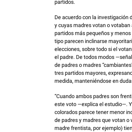
partidos.
De acuerdo con la investigación 
y cuyas madres votan o votaban a 
partidos más pequeños y menos d
tipo parecen inclinarse mayorita
elecciones, sobre todo si el votan
el padre. De todos modos —señala
de padres o madres “cambiantes” 
tres partidos mayores, expresand
medida, manteniéndose en dudas 
“Cuando ambos padres son frentis
este voto —explica el estudio—.
colorados parece tener menor incid
de padres y madres que votan o v
madre frentista, por ejemplo) tie