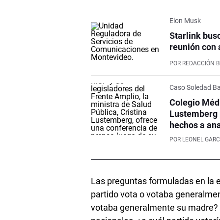
Elon Musk
Starlink bus
reunión con 
POR
REDACCIÓN 
Caso Soledad Ba
Colegio Médi
Lustemberg p
hechos a ana
POR
LEONEL GARC
Las preguntas formuladas en la e
partido vota o votaba generalmen
votaba generalmente su madre? S