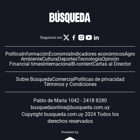
Seguinos en:
Política
Información
Economía
Indicadores económicos
Agro
Ambiente
Cultura
Deportes
Tecnología
Opinión
Financial times
Internacional
B-content
Cartas al Director
Sobre Búsqueda
Comercial
Políticas de privacidad
Términos y Condiciones
Pablo de María 1042 - 2418 8280
busquedaonline@busqueda.com.uy
Copyright busqueda.com.uy 2024 Todos los
derechos reservados