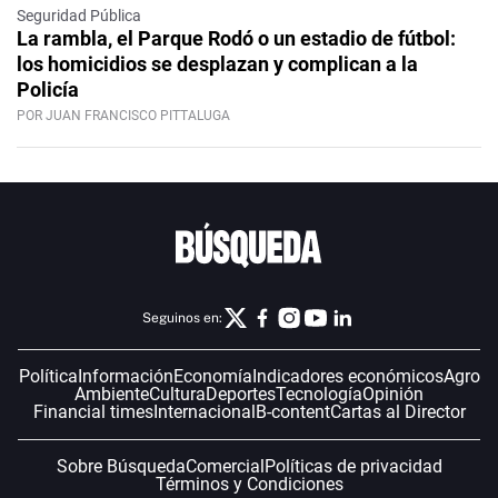
Seguridad Pública
La rambla, el Parque Rodó o un estadio de fútbol:
los homicidios se desplazan y complican a la
Policía
POR JUAN FRANCISCO PITTALUGA
Seguinos en:
Política
Información
Economía
Indicadores económicos
Agro
Ambiente
Cultura
Deportes
Tecnología
Opinión
Financial times
Internacional
B-content
Cartas al Director
Sobre Búsqueda
Comercial
Políticas de privacidad
Términos y Condiciones