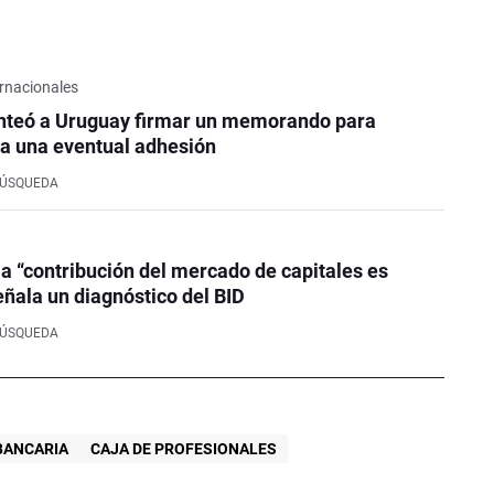
rnacionales
nteó a Uruguay firmar un memorando para
a una eventual adhesión
BÚSQUEDA
la “contribución del mercado de capitales es
eñala un diagnóstico del BID
BÚSQUEDA
BANCARIA
CAJA DE PROFESIONALES