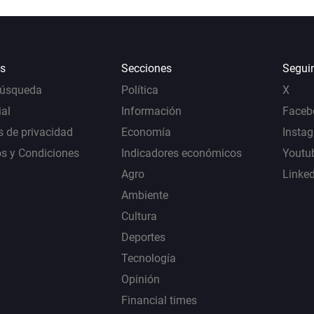
s
Secciones
Segui
Búsqueda
Política
X
al
Información
Faceb
s de privacidad
Economía
Insta
s y Condiciones
Indicadores económicos
Youtu
Agro
Linke
Ambiente
Cultura
Deportes
Tecnología
Opinión
Financial times