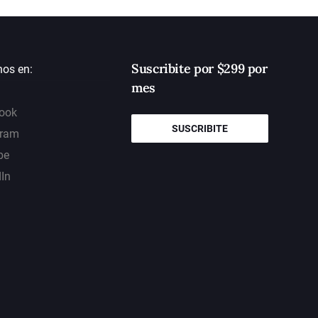
Suscribite por $299 por
nos en:
mes
ook
SUSCRIBITE
gram
be
dIn