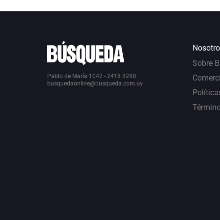
Nosotro
Sobre 
Pablo de María 1042 - 2418 8280
Comerci
busquedaonline@busqueda.com.uy
Política
Término