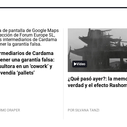
ermediarios de Cardama
ener una garantía falsa:
Video
ultora en un ‘cowork’ y
vendía ‘pallets’
¿Qué pasó ayer?: la memor
verdad y el efecto Rasho
ERMO DRAPER
POR SILVANA TANZI