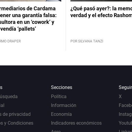
ermediarios de Cardama
¿Qué pasó ayer?: la memor
ener una garantía falsa:
verdad y el efecto Rasho
ultora en un ‘cowork’ y
vendía ‘pallets’
ERMO DRAPER
POR SILVANA TANZI
s
Secciones
Segui
Búsqueda
Política
X
al
Información
Faceb
s de privacidad
Economía
Insta
s y Condiciones
Indicadores económicos
Youtu
Agro
Linke