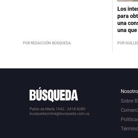
Los int
para obt
una cons
una que 
POR REDACCIÓN BÚSQUEDA
POR GUILL
Nosotro
Sobre 
Pablo de María 1042 - 2418 8280
Comerci
busquedaonline@busqueda.com.uy
Política
Término