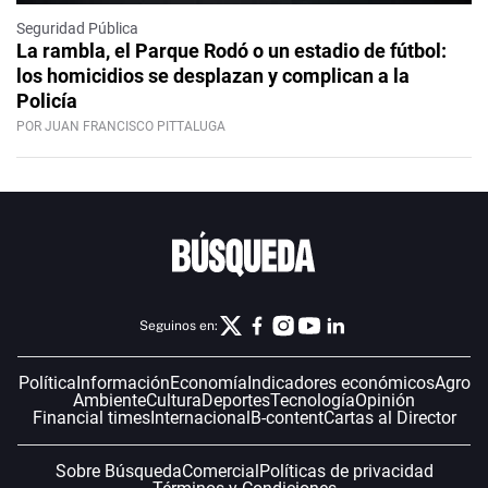
Seguridad Pública
La rambla, el Parque Rodó o un estadio de fútbol:
los homicidios se desplazan y complican a la
Policía
POR JUAN FRANCISCO PITTALUGA
Seguinos en:
Política
Información
Economía
Indicadores económicos
Agro
Ambiente
Cultura
Deportes
Tecnología
Opinión
Financial times
Internacional
B-content
Cartas al Director
Sobre Búsqueda
Comercial
Políticas de privacidad