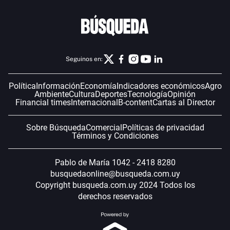
Seguinos en:
Política
Información
Economía
Indicadores económicos
Agro
Ambiente
Cultura
Deportes
Tecnología
Opinión
Financial times
Internacional
B-content
Cartas al Director
Sobre Búsqueda
Comercial
Políticas de privacidad
Términos y Condiciones
Pablo de María 1042 - 2418 8280
busquedaonline@busqueda.com.uy
Copyright busqueda.com.uy 2024 Todos los
derechos reservados