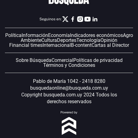
Seguinos en:
Política
Información
Economía
Indicadores económicos
Agro
Ambiente
Cultura
Deportes
Tecnología
Opinión
Financial times
Internacional
B-content
Cartas al Director
Sobre Búsqueda
Comercial
Políticas de privacidad
Términos y Condiciones
Pablo de María 1042 - 2418 8280
busquedaonline@busqueda.com.uy
Copyright busqueda.com.uy 2024 Todos los
derechos reservados