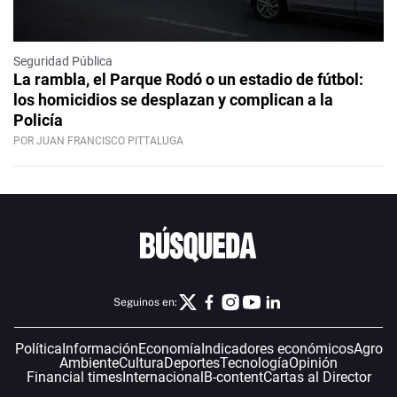
Seguridad Pública
La rambla, el Parque Rodó o un estadio de fútbol:
los homicidios se desplazan y complican a la
Policía
POR JUAN FRANCISCO PITTALUGA
Seguinos en:
Política
Información
Economía
Indicadores económicos
Agro
Ambiente
Cultura
Deportes
Tecnología
Opinión
Financial times
Internacional
B-content
Cartas al Director