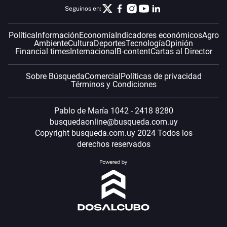
Seguinos en:
Política
Información
Economía
Indicadores económicos
Agro
Ambiente
Cultura
Deportes
Tecnología
Opinión
Financial times
Internacional
B-content
Cartas al Director
Sobre Búsqueda
Comercial
Políticas de privacidad
Términos y Condiciones
Pablo de María 1042 - 2418 8280
busquedaonline@busqueda.com.uy
Copyright busqueda.com.uy 2024 Todos los
derechos reservados