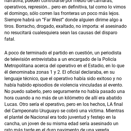
narrativa, pueden controlarse por medio de cámaras,
operativos, represión… pero en definitiva, tal como lo vimos
el domingo, sólo corren las fronteras un poco más lejos.
Siempre habrá un “Far West” donde alguien dirime algo a
tiros. Borracho, drogado, exaltado, no importa: el asesinado
no resucitará cualesquiera sean las causas del disparo
fatal.
A poco de terminado el partido en cuestión, un periodista
de televisión entrevistaba a un encargado de la Policía
Metropolitana acerca del operativo en el Estadio, en lo que
él denominaba zonas 1 y 2. El oficial declaraba, en su
lenguaje técnico, que el operativo había sido exitoso y no
había habido episodios de violencia vinculadas al evento.
No puedo saberlo, pero seguramente no había pasado una
hora cuando a no más de un kilómetro de allí era abatido
Lucas. Otro sería el operativo, pero en los hechos, LA final
del Campeonato Uruguayo se cobró una víctima. Mientras
el plantel de Nacional era todo juventud y festejo en la
cancha, un joven de su misma edad sería asesinado un
rato más tarde en el duro pavimento de una vereda