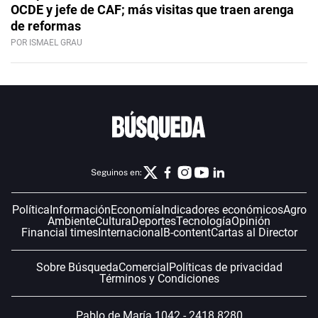
OCDE y jefe de CAF; más visitas que traen arenga
de reformas
POR ISMAEL GRAU
Seguinos en:
Política
Información
Economía
Indicadores económicos
Agro
Ambiente
Cultura
Deportes
Tecnología
Opinión
Financial times
Internacional
B-content
Cartas al Director
Sobre Búsqueda
Comercial
Políticas de privacidad
Términos y Condiciones
Pablo de María 1042 - 2418 8280