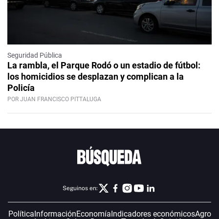
Seguridad Pública
La rambla, el Parque Rodó o un estadio de fútbol:
los homicidios se desplazan y complican a la
Policía
POR JUAN FRANCISCO PITTALUGA
Seguinos en:
Política
Información
Economía
Indicadores económicos
Agro