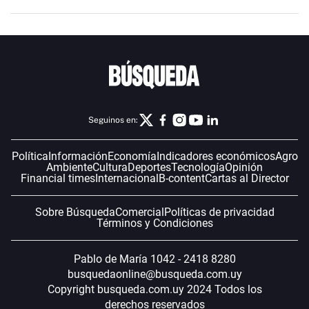
Seguinos en:
Política
Información
Economía
Indicadores económicos
Agro
Ambiente
Cultura
Deportes
Tecnología
Opinión
Financial times
Internacional
B-content
Cartas al Director
Sobre Búsqueda
Comercial
Políticas de privacidad
Términos y Condiciones
Pablo de María 1042 - 2418 8280
busquedaonline@busqueda.com.uy
Copyright busqueda.com.uy 2024 Todos los
derechos reservados