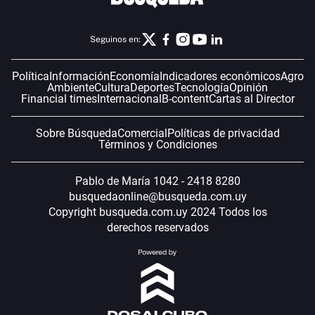
Seguinos en:
Política
Información
Economía
Indicadores económicos
Agro
Ambiente
Cultura
Deportes
Tecnología
Opinión
Financial times
Internacional
B-content
Cartas al Director
Sobre Búsqueda
Comercial
Políticas de privacidad
Términos y Condiciones
Pablo de María 1042 - 2418 8280
busquedaonline@busqueda.com.uy
Copyright busqueda.com.uy 2024 Todos los
derechos reservados