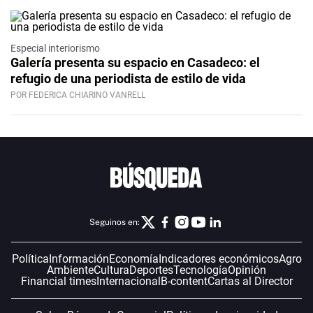
Especial interiorismo
Galería presenta su espacio en Casadeco: el
refugio de una periodista de estilo de vida
POR FEDERICA CHIARINO VANRELL
Seguinos en:
Política
Información
Economía
Indicadores económicos
Agro
Ambiente
Cultura
Deportes
Tecnología
Opinión
Financial times
Internacional
B-content
Cartas al Director