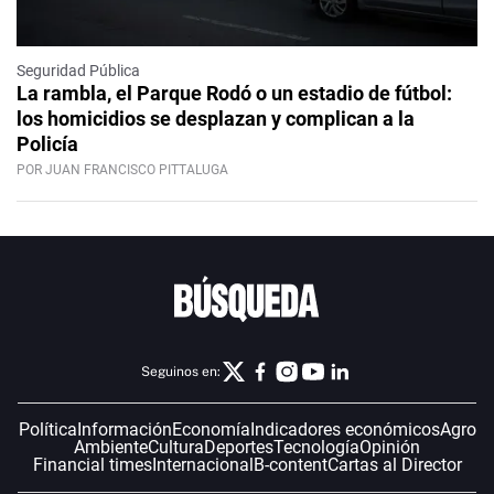
Seguridad Pública
La rambla, el Parque Rodó o un estadio de fútbol:
los homicidios se desplazan y complican a la
Policía
POR JUAN FRANCISCO PITTALUGA
Seguinos en:
Política
Información
Economía
Indicadores económicos
Agro
Ambiente
Cultura
Deportes
Tecnología
Opinión
Financial times
Internacional
B-content
Cartas al Director