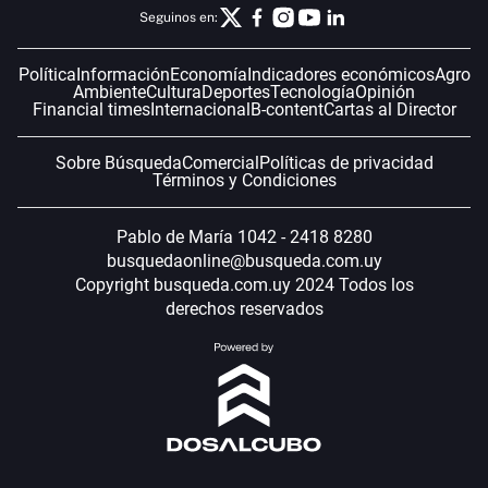
Seguinos en:
Política
Información
Economía
Indicadores económicos
Agro
Ambiente
Cultura
Deportes
Tecnología
Opinión
Financial times
Internacional
B-content
Cartas al Director
Sobre Búsqueda
Comercial
Políticas de privacidad
Términos y Condiciones
Pablo de María 1042 - 2418 8280
busquedaonline@busqueda.com.uy
Copyright busqueda.com.uy 2024 Todos los
derechos reservados