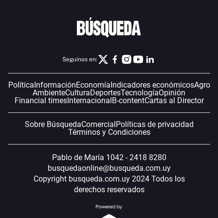
Seguinos en:
Política
Información
Economía
Indicadores económicos
Agro
Ambiente
Cultura
Deportes
Tecnología
Opinión
Financial times
Internacional
B-content
Cartas al Director
Sobre Búsqueda
Comercial
Políticas de privacidad
Términos y Condiciones
Pablo de María 1042 - 2418 8280
busquedaonline@busqueda.com.uy
Copyright busqueda.com.uy 2024 Todos los
derechos reservados