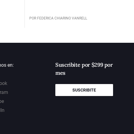
POR FEDERICA CHIARINO VANRELL
Suscribite por $299 por
nos en:
mes
ook
SUSCRIBITE
gram
be
dIn