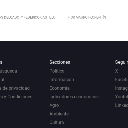
ÁS DELGADO
Y FEDERICO CASTILLO
POR MAURO FLORENTÍN
s
Secciones
Segui
Búsqueda
Política
X
al
Información
Faceb
s de privacidad
Economía
Insta
s y Condiciones
Indicadores económicos
Youtu
Agro
Linke
Ambiente
Cultura