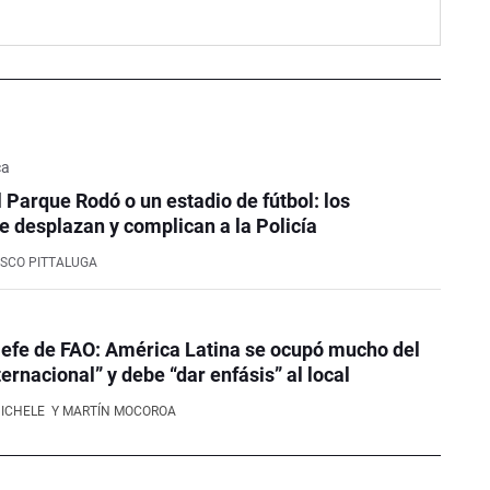
ca
l Parque Rodó o un estadio de fútbol: los
e desplazan y complican a la Policía
SCO PITTALUGA
efe de FAO: América Latina se ocupó mucho del
ernacional” y debe “dar enfásis” al local
NICHELE
Y MARTÍN MOCOROA