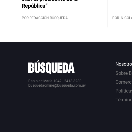
República”
POR REDACCIÓN BÚSQUEDA
POR
NICOL
Nosotro
Sobre 
Pablo de María 1042 - 2418 8280
Comerci
busquedaonline@busqueda.com.uy
Política
Término